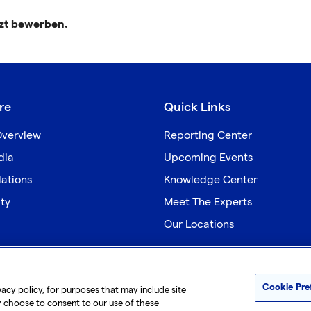
tzt bewerben.
re
Quick Links
verview
Reporting Center
dia
Upcoming Events
lations
Knowledge Center
ity
Meet The Experts
Our Locations
Cookie Pre
vacy policy, for purposes that may include site
y choose to consent to our use of these
|
|
rivacy Policy
Accessibility
Sitemap