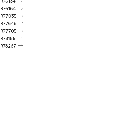
R76134
R76164
R77035
R77648
R77705
R78166
R78267