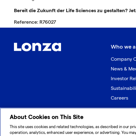
Bereit die Zukunft der Life Sciences zu gestalten? Je
Reference: R76027
Who we a
Company O
News & Me
Investor Re
Sustainabil
Careers
About Cookies on This Site
© 2026 Lonza. All rights reserved.
This site uses cookies and related technologies, as described in our pri
operation, analytics, enhanced user experience, or advertising. You ma
|
|
|
Cookie Preferences
Terms and Conditions
Legal Disclaimer
P