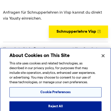
Anfragen für Schnupperlehren in Visp kannst du direkt
via Yousty einreichen.
Schnupperlehre Visp
*Lonza betreibt das Bewerbungsmanagement über die grösste
Schweizer Lehrstellenplattform Yousty. Darum erhältst du das erste
About Cookies on This Site
Bestätigungsmail direkt von Yousty.
This site uses cookies and related technologies, as
described in our privacy policy, for purposes that may
include site operation, analytics, enhanced user experience,
or advertising. You may choose to consent to our use of
these technologies, or manage your own preferences.
Cookie Preferences
DU MÖCHTEST DICH FÜR DIE
LEHRSTELLE BEWERBEN?
Reject All